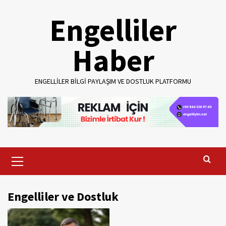
Skip
Engelliler
to
content
Haber
ENGELLILER BILGI PAYLAŞIM VE DOSTLUK PLATFORMU
Primary
Menu
Engelliler ve Dostluk