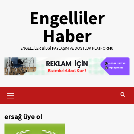
Skip
Engelliler
to
content
Haber
ENGELLILER BILGI PAYLAŞIM VE DOSTLUK PLATFORMU
Primary
Menu
ersağ üye ol