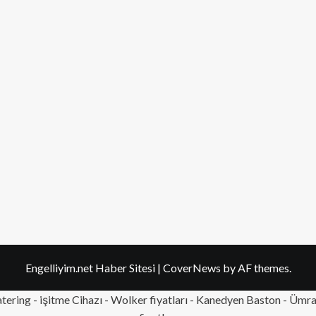
Engelliyim.net Haber Sitesi
|
CoverNews
by AF themes.
tering
- işitme Cihazı - Wolker fiyatları - Kanedyen Baston -
Ümran