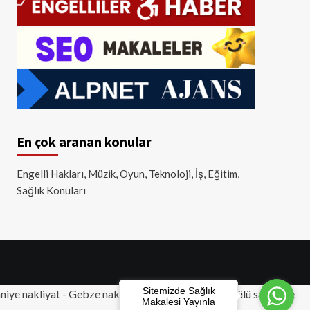
En çok aranan konular
Engelli Hakları, Müzik, Oyun, Teknoloji, İş, Eğitim,
Sağlık Konuları
Sitemizde Sağlık
iye nakliyat
-
Gebze nakliyat
-
Tuzla nakliyat
- Akülü sandalye
Makalesi Yayınla