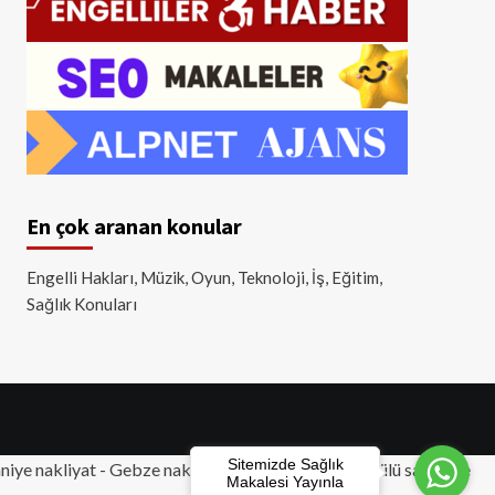
En çok aranan konular
Engelli Hakları, Müzik, Oyun, Teknoloji, İş, Eğitim,
Sağlık Konuları
Sitemizde Sağlık
iye nakliyat
-
Gebze nakliyat
-
Tuzla nakliyat
- Akülü sandalye
Makalesi Yayınla