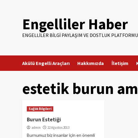
Skip
to
Engelliler Haber
content
ENGELLILER BILGI PAYLAŞIM VE DOSTLUK PLATFORMU
Akülü Engelli Araçları
Hakkımızda
İletişim
estetik burun am
Sağlık Bilgileri
Burun Estetiği
admin
22 Ağustos 2013
Burnumuz biz insanlar için en önemli