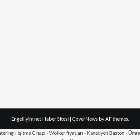
Engelliyim.net Haber Sitesi
|
CoverNews
by AF themes.
tering
- işitme Cihazı - Wolker fiyatları - Kanedyen Baston -
Ümran