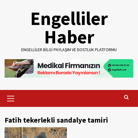
Skip
Engelliler
to
content
Haber
ENGELLILER BILGI PAYLAŞIM VE DOSTLUK PLATFORMU
Primary
Menu
Fatih tekerlekli sandalye tamiri