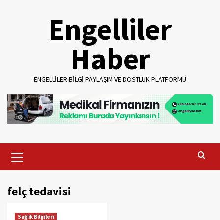
Skip
Engelliler
to
content
Haber
ENGELLILER BILGI PAYLAŞIM VE DOSTLUK PLATFORMU
Primary
Menu
felç tedavisi
Sağlık Bilgileri