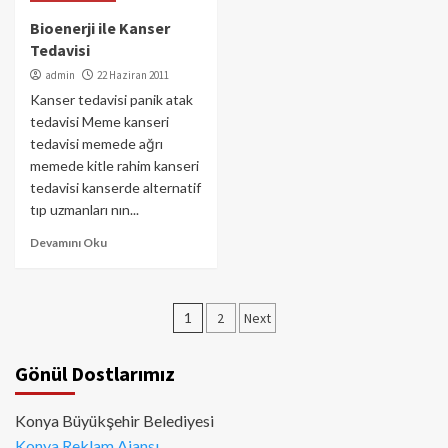
Bioenerji ile Kanser
Tedavisi
admin
22 Haziran 2011
Kanser tedavisi panik atak
tedavisi Meme kanseri
tedavisi memede ağrı
memede kitle rahim kanseri
tedavisi kanserde alternatif
tıp uzmanları nın...
Devamını Oku
Yazı
1
2
Next
sayfalaması
Gönül Dostlarımız
Konya Büyükşehir Belediyesi
Konya Reklam Ajansı