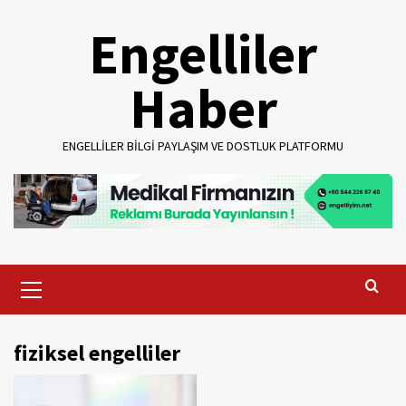
Skip
Engelliler
to
content
Haber
ENGELLILER BILGI PAYLAŞIM VE DOSTLUK PLATFORMU
Primary
Menu
fiziksel engelliler