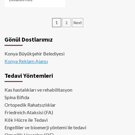
Yazı
1
2
Next
sayfalaması
Gönül Dostlarımız
Konya Büyükşehir Belediyesi
Konya Reklam Ajansı
Tedavi Yöntemleri
Kas hastalıkları ve rehabilitasyon
Spina Bifida
Ortopedik Rahatsızlıklar
Friedreich Ataksisi (FA)
Kök Hücre ile Tedavi
Engelliler ve bioenerji yöntemi ile tedavi
Omurilik Hasarları (OF)