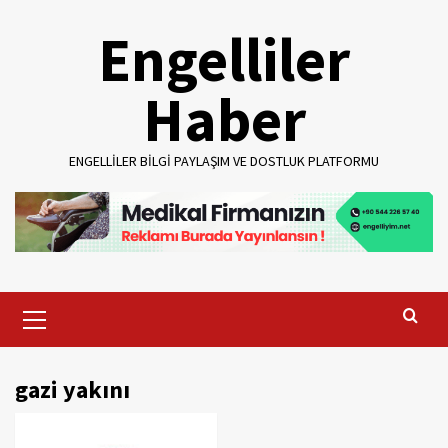
Skip
Engelliler
to
content
Haber
ENGELLILER BILGI PAYLAŞIM VE DOSTLUK PLATFORMU
Primary
Menu
gazi yakını