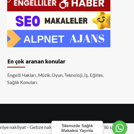
En çok aranan konular
Engelli Hakları, Müzik, Oyun, Teknoloji, İş, Eğitim,
Sağlık Konuları
Sitemizde Sağlık
iye nakliyat
-
Gebze nakliyat
-
Tuzla nakliyat
- Akülü sandalye
Makalesi Yayınla