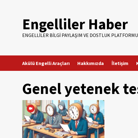
Skip
to
Engelliler Haber
content
ENGELLILER BILGI PAYLAŞIM VE DOSTLUK PLATFORMU
Akülü Engelli Araçları
Hakkımızda
İletişim
Genel yetenek te