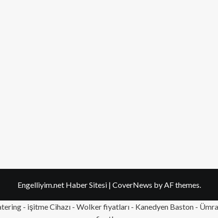
Engelliyim.net Haber Sitesi
|
CoverNews
by AF themes.
tering
- işitme Cihazı - Wolker fiyatları - Kanedyen Baston -
Ümran