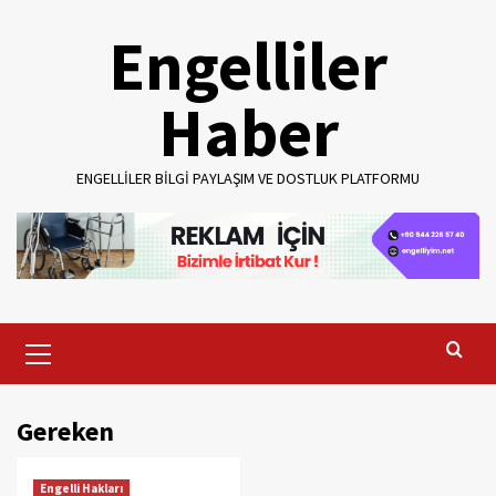
Skip
Engelliler
to
content
Haber
ENGELLILER BILGI PAYLAŞIM VE DOSTLUK PLATFORMU
Primary
Menu
Gereken
Engelli Hakları