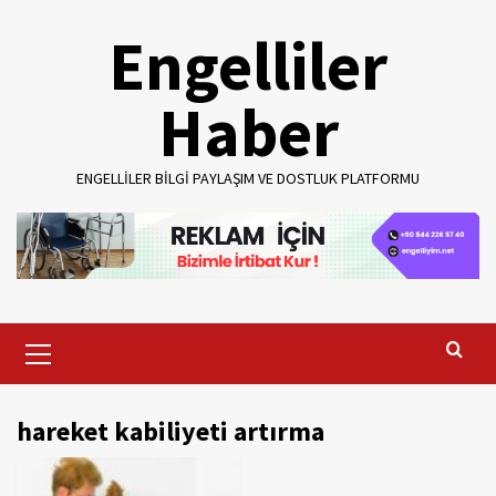
Skip
Engelliler
to
content
Haber
ENGELLILER BILGI PAYLAŞIM VE DOSTLUK PLATFORMU
Primary
Menu
hareket kabiliyeti artırma