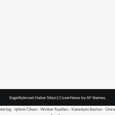
Engelliyim.net Haber Sitesi
|
CoverNews
by AF themes.
tering
- işitme Cihazı - Wolker fiyatları - Kanedyen Baston -
Ümran