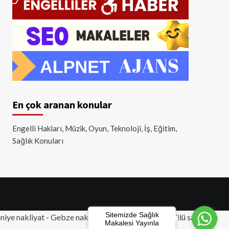
En çok aranan konular
Engelli Hakları, Müzik, Oyun, Teknoloji, İş, Eğitim,
Sağlık Konuları
Sitemizde Sağlık
iye nakliyat
-
Gebze nakliyat
-
Tuzla nakliyat
- Akülü sandalye
Makalesi Yayınla