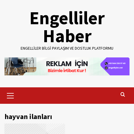
Skip
Engelliler
to
content
Haber
ENGELLILER BILGI PAYLAŞIM VE DOSTLUK PLATFORMU
Primary
Menu
hayvan ilanları