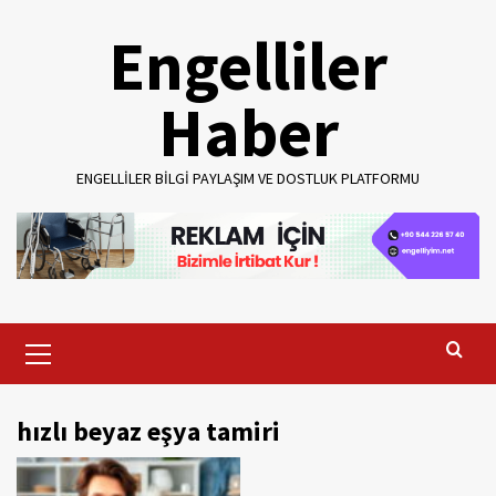
Skip
Engelliler
to
content
Haber
ENGELLILER BILGI PAYLAŞIM VE DOSTLUK PLATFORMU
Primary
Menu
hızlı beyaz eşya tamiri