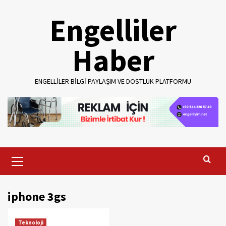
Skip
Engelliler
to
content
Haber
ENGELLILER BILGI PAYLAŞIM VE DOSTLUK PLATFORMU
Primary
Menu
iphone 3gs
Teknoloji