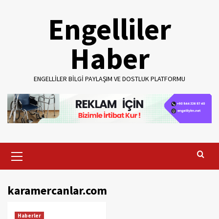
Skip
Engelliler
to
content
Haber
ENGELLILER BILGI PAYLAŞIM VE DOSTLUK PLATFORMU
Primary
Menu
karamercanlar.com
Haberler