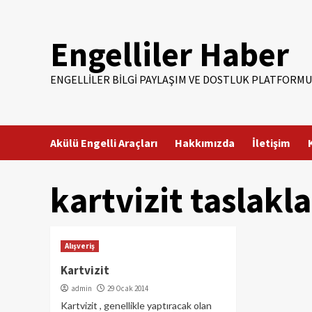
Skip
to
Engelliler Haber
content
ENGELLILER BILGI PAYLAŞIM VE DOSTLUK PLATFORMU
Akülü Engelli Araçları
Hakkımızda
İletişim
kartvizit taslakla
Alışveriş
Kartvizit
admin
29 Ocak 2014
Kartvizit , genellikle yaptıracak olan