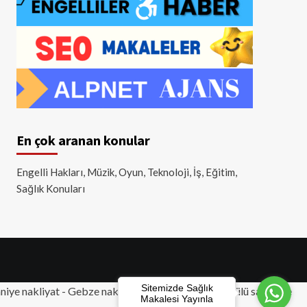
En çok aranan konular
Engelli Hakları, Müzik, Oyun, Teknoloji, İş, Eğitim,
Sağlık Konuları
Sitemizde Sağlık
iye nakliyat
-
Gebze nakliyat
-
Tuzla nakliyat
- Akülü sandalye
Makalesi Yayınla