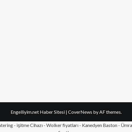
Engelliyim.net Haber Sitesi
|
CoverNews
by AF themes.
tering
- işitme Cihazı - Wolker fiyatları - Kanedyen Baston -
Ümran