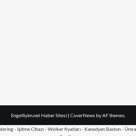
Engelliyim.net Haber Sitesi
|
CoverNews
by AF themes.
tering
- işitme Cihazı - Wolker fiyatları - Kanedyen Baston -
Ümran