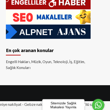
En çok aranan konular
Engelli Hakları, Müzik, Oyun, Teknoloji, İş, Eğitim,
Sağlık Konuları
Sitemizde Sağlık
iye nakliyat
-
Gebze nakliyat
-
Tuzla nakliyat
- Akülü sandalye
Makalesi Yayınla