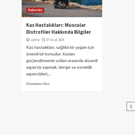
Haberler
Kas Hastalıkları: Muscular
Distrofiler Hakkında Bilgiler
admin
07 Ocak 2024
Kas hastalıkları, sağlıklı bir yaşam için
önemli bir konudur. Kasları
güçlendirmenin yolları arasında düzenli
egzersiz yapmak, denge ve esneklik
egzersizleri,...
Devamını Oku
Ya
1
sa