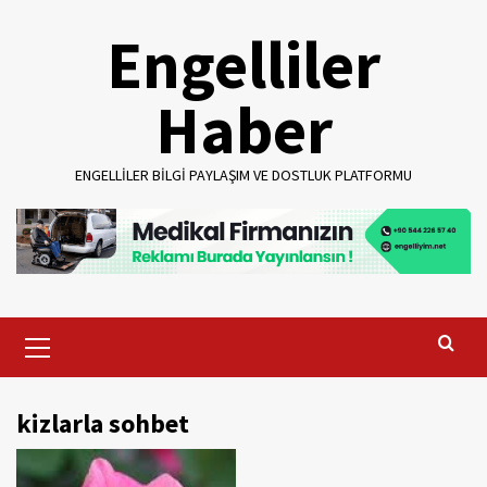
Skip
Engelliler
to
content
Haber
ENGELLILER BILGI PAYLAŞIM VE DOSTLUK PLATFORMU
Primary
Menu
kizlarla sohbet