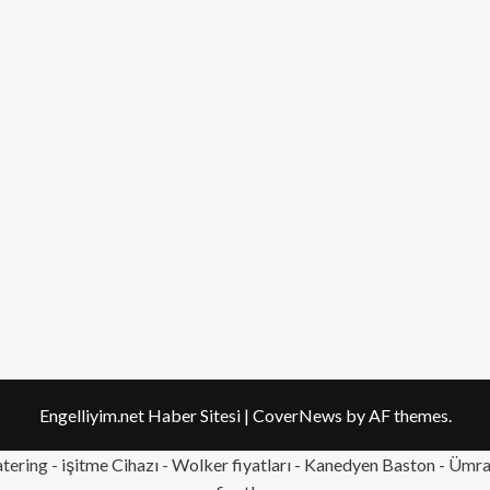
Engelliyim.net Haber Sitesi
|
CoverNews
by AF themes.
tering
- işitme Cihazı - Wolker fiyatları - Kanedyen Baston -
Ümran