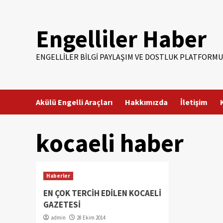
Skip
to
Engelliler Haber
content
ENGELLILER BILGI PAYLAŞIM VE DOSTLUK PLATFORMU
Akülü Engelli Araçları
Hakkımızda
İletişim
kocaeli haber
Haberler
EN ÇOK TERCİH EDİLEN KOCAELİ
GAZETESİ
admin
28 Ekim 2014