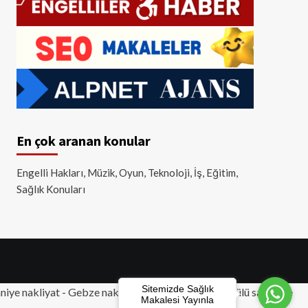
En çok aranan konular
Engelli Hakları, Müzik, Oyun, Teknoloji, İş, Eğitim,
Sağlık Konuları
Sitemizde Sağlık
iye nakliyat
-
Gebze nakliyat
-
Tuzla nakliyat
- Akülü sandalye
Makalesi Yayınla