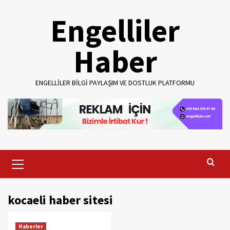
Skip
Engelliler
to
content
Haber
ENGELLILER BILGI PAYLAŞIM VE DOSTLUK PLATFORMU
Primary
Menu
kocaeli haber sitesi
Haberler