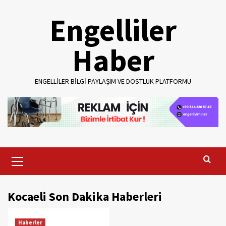
Skip
Engelliler
to
content
Haber
ENGELLILER BILGI PAYLAŞIM VE DOSTLUK PLATFORMU
Primary
Menu
Kocaeli Son Dakika Haberleri
Haberler