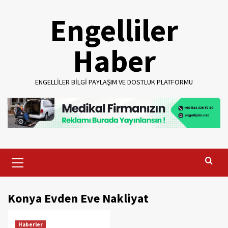
Skip
Engelliler
to
content
Haber
ENGELLILER BILGI PAYLAŞIM VE DOSTLUK PLATFORMU
Primary
Menu
Konya Evden Eve Nakliyat
Haberler