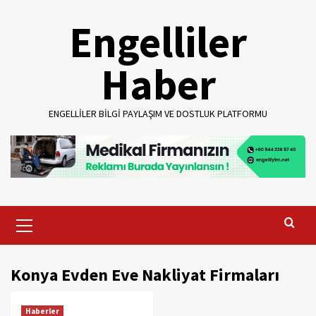
Skip
Engelliler
to
content
Haber
ENGELLILER BILGI PAYLAŞIM VE DOSTLUK PLATFORMU
Primary
Menu
Konya Evden Eve Nakliyat Firmaları
Haberler