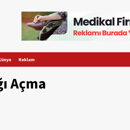
Künye
Reklam
ğı Açma