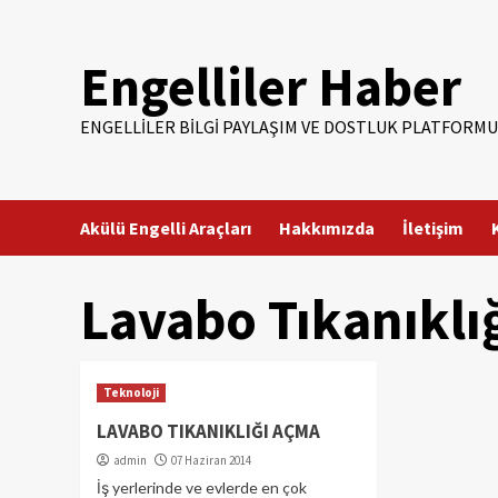
Skip
to
Engelliler Haber
content
ENGELLILER BILGI PAYLAŞIM VE DOSTLUK PLATFORMU
Akülü Engelli Araçları
Hakkımızda
İletişim
Lavabo Tıkanıklı
Teknoloji
LAVABO TIKANIKLIĞI AÇMA
admin
07 Haziran 2014
İş yerlerinde ve evlerde en çok