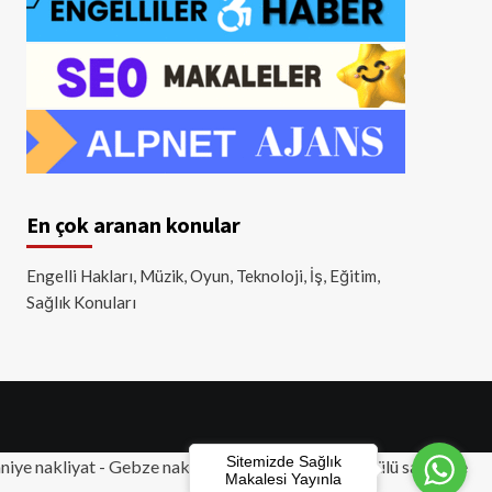
En çok aranan konular
Engelli Hakları, Müzik, Oyun, Teknoloji, İş, Eğitim,
Sağlık Konuları
Sitemizde Sağlık
iye nakliyat
-
Gebze nakliyat
-
Tuzla nakliyat
- Akülü sandalye
Makalesi Yayınla