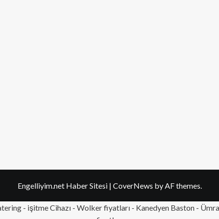
Engelliyim.net Haber Sitesi
|
CoverNews
by AF themes.
tering
- işitme Cihazı - Wolker fiyatları - Kanedyen Baston -
Ümran