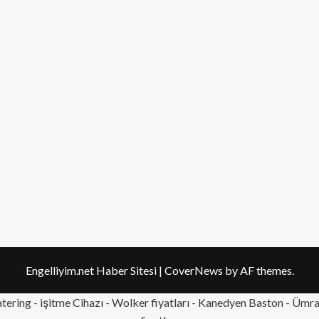
Engelliyim.net Haber Sitesi
|
CoverNews
by AF themes.
tering
- işitme Cihazı - Wolker fiyatları - Kanedyen Baston -
Ümran