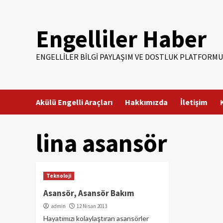
Skip
to
Engelliler Haber
content
ENGELLILER BILGI PAYLAŞIM VE DOSTLUK PLATFORMU
Akülü Engelli Araçları
Hakkımızda
İletişim
lina asansör
Teknoloji
Asansör, Asansör Bakım
admin
12 Nisan 2013
Hayatımızı kolaylaştıran asansörler