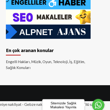
En çok aranan konular
Engelli Hakları, Müzik, Oyun, Teknoloji, İş, Eğitim,
Sağlık Konuları
Sitemizde Sağlık
iye nakliyat
-
Gebze nakliyat
-
Tuzla nakliyat
- Akülü sandalye
Makalesi Yayınla