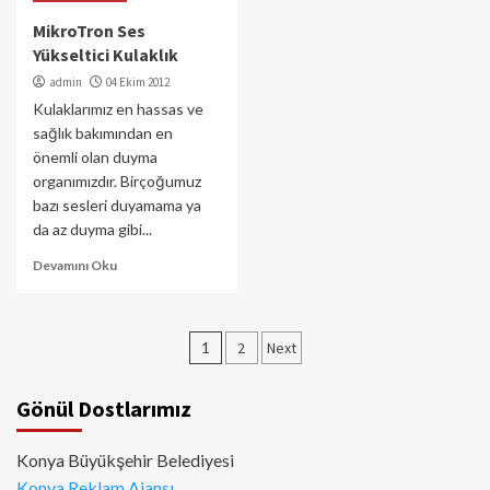
MikroTron Ses
Yükseltici Kulaklık
admin
04 Ekim 2012
Kulaklarımız en hassas ve
sağlık bakımından en
önemli olan duyma
organımızdır. Birçoğumuz
bazı sesleri duyamama ya
da az duyma gibi...
Devamını Oku
Yazı
1
2
Next
sayfalaması
Gönül Dostlarımız
Konya Büyükşehir Belediyesi
Konya Reklam Ajansı