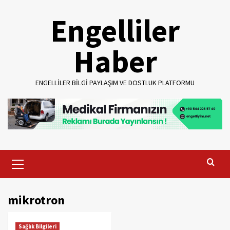
Skip
Engelliler
to
content
Haber
ENGELLILER BILGI PAYLAŞIM VE DOSTLUK PLATFORMU
Primary
Menu
mikrotron
Sağlık Bilgileri