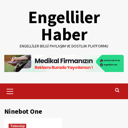
Skip
Engelliler
to
content
Haber
ENGELLILER BILGI PAYLAŞIM VE DOSTLUK PLATFORMU
Primary
Menu
Ninebot One
Teknoloji