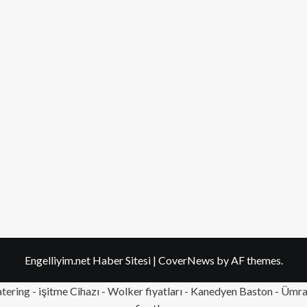
Engelliyim.net Haber Sitesi
|
CoverNews
by AF themes.
tering
- işitme Cihazı - Wolker fiyatları - Kanedyen Baston -
Ümran