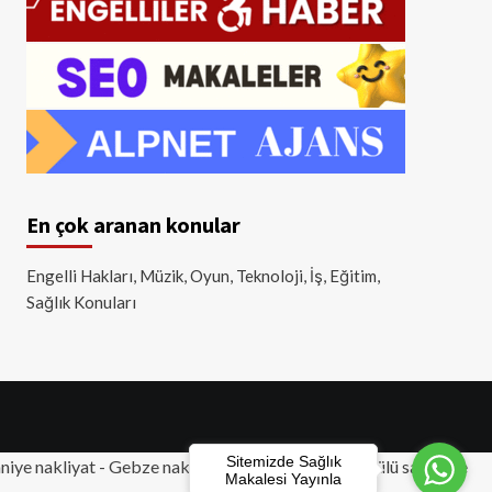
En çok aranan konular
Engelli Hakları, Müzik, Oyun, Teknoloji, İş, Eğitim,
Sağlık Konuları
Sitemizde Sağlık
iye nakliyat
-
Gebze nakliyat
-
Tuzla nakliyat
- Akülü sandalye
Makalesi Yayınla