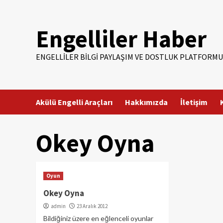
Skip
to
Engelliler Haber
content
ENGELLILER BILGI PAYLAŞIM VE DOSTLUK PLATFORMU
Akülü Engelli Araçları
Hakkımızda
İletişim
Okey Oyna
Oyun
Okey Oyna
admin
23 Aralık 2012
Bildiğiniz üzere en eğlenceli oyunlar