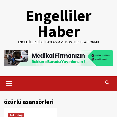
Skip
Engelliler
to
content
Haber
ENGELLILER BILGI PAYLAŞIM VE DOSTLUK PLATFORMU
Primary
Menu
özürlü asansörleri
Teknoloji