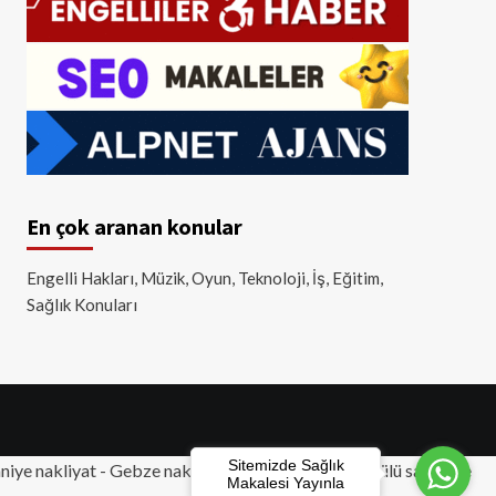
En çok aranan konular
Engelli Hakları, Müzik, Oyun, Teknoloji, İş, Eğitim,
Sağlık Konuları
Sitemizde Sağlık
iye nakliyat
-
Gebze nakliyat
-
Tuzla nakliyat
- Akülü sandalye
Makalesi Yayınla