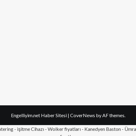
Engelliyim.net Haber Sitesi
|
CoverNews
by AF themes.
tering
- işitme Cihazı - Wolker fiyatları - Kanedyen Baston -
Ümran