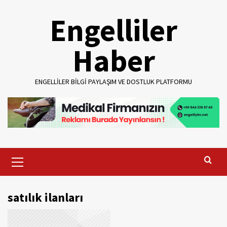
Skip
Engelliler
to
content
Haber
ENGELLILER BILGI PAYLAŞIM VE DOSTLUK PLATFORMU
Primary
Menu
satılık ilanları