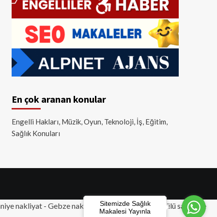
En çok aranan konular
Engelli Hakları, Müzik, Oyun, Teknoloji, İş, Eğitim,
Sağlık Konuları
Sitemizde Sağlık
iye nakliyat
-
Gebze nakliyat
-
Tuzla nakliyat
- Akülü sandalye
Makalesi Yayınla