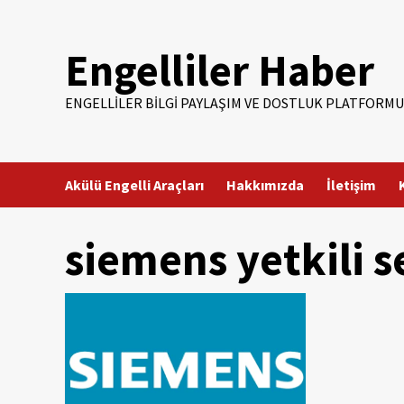
Skip
to
Engelliler Haber
content
ENGELLILER BILGI PAYLAŞIM VE DOSTLUK PLATFORMU
Akülü Engelli Araçları
Hakkımızda
İletişim
siemens yetkili s