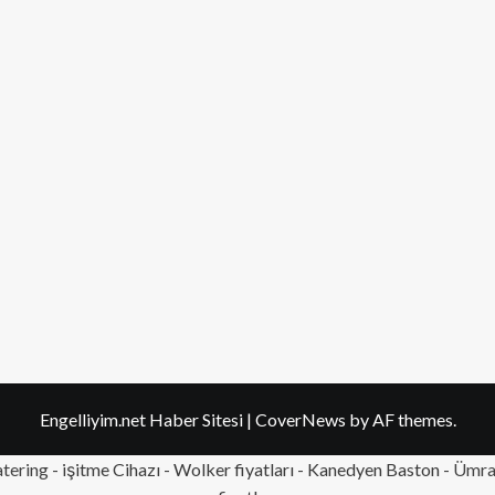
Engelliyim.net Haber Sitesi
|
CoverNews
by AF themes.
tering
- işitme Cihazı - Wolker fiyatları - Kanedyen Baston -
Ümran