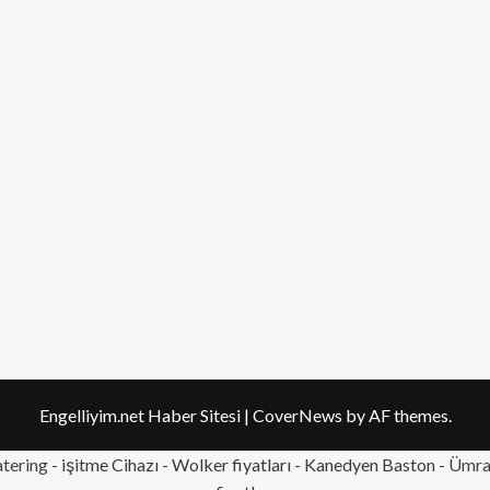
Engelliyim.net Haber Sitesi
|
CoverNews
by AF themes.
tering
- işitme Cihazı - Wolker fiyatları - Kanedyen Baston -
Ümran