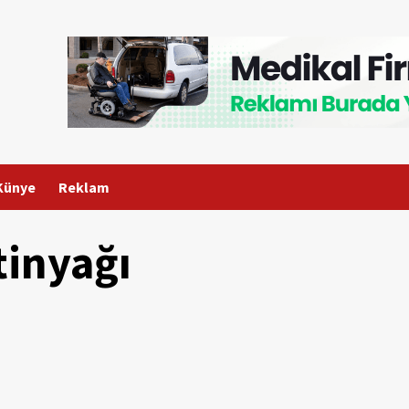
Künye
Reklam
tinyağı