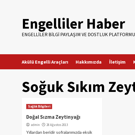
Skip
to
Engelliler Haber
content
ENGELLILER BILGI PAYLAŞIM VE DOSTLUK PLATFORMU
Akülü Engelli Araçları
Hakkımızda
İletişim
Soğuk Sıkım Zey
Sağlık Bilgileri
Doğal Sızma Zeytinyağı
admin
28 Ağustos 2013
Yıllardan beridir sofralarımızda eksik