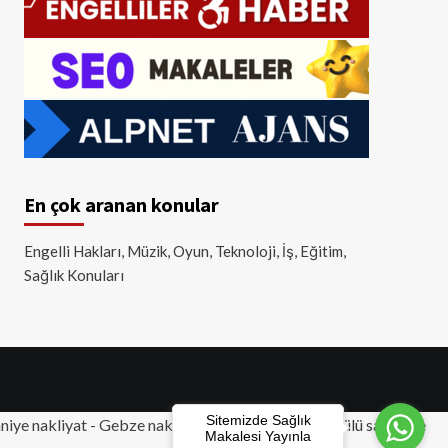
En çok aranan konular
Engelli Hakları, Müzik, Oyun, Teknoloji, İş, Eğitim,
Sağlık Konuları
Sitemizde Sağlık
iye nakliyat
-
Gebze nakliyat
-
Tuzla nakliyat
- Akülü sandalye
Makalesi Yayınla