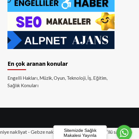
En çok aranan konular
Engelli Hakları, Müzik, Oyun, Teknoloji, İş, Eğitim,
Sağlık Konuları
Sitemizde Sağlık
iye nakliyat
-
Gebze nakliyat
-
Tuzla nakliyat
- Akülü sandalye
Makalesi Yayınla