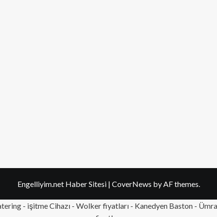
Engelliyim.net Haber Sitesi
|
CoverNews
by AF themes.
tering
- işitme Cihazı - Wolker fiyatları - Kanedyen Baston -
Ümran