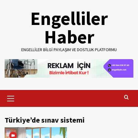
Skip
Engelliler
to
content
Haber
ENGELLILER BILGI PAYLAŞIM VE DOSTLUK PLATFORMU
Primary
Menu
Türkiye’de sınav sistemi