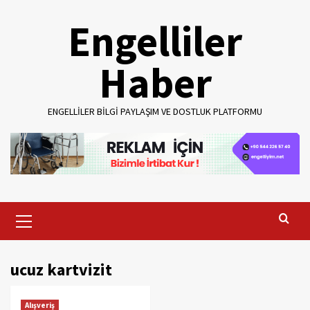
Skip
Engelliler
to
content
Haber
ENGELLILER BILGI PAYLAŞIM VE DOSTLUK PLATFORMU
Primary
Menu
ucuz kartvizit
Alışveriş