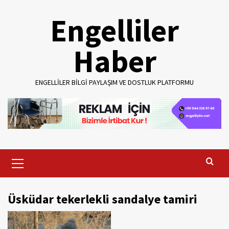
Skip
Engelliler
to
content
Haber
ENGELLILER BILGI PAYLAŞIM VE DOSTLUK PLATFORMU
Primary
Menu
Üsküdar tekerlekli sandalye tamiri