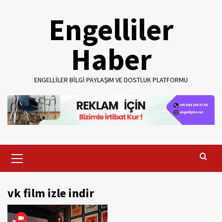
Skip
Engelliler
to
content
Haber
ENGELLILER BILGI PAYLAŞIM VE DOSTLUK PLATFORMU
Primary
Menu
vk film izle indir