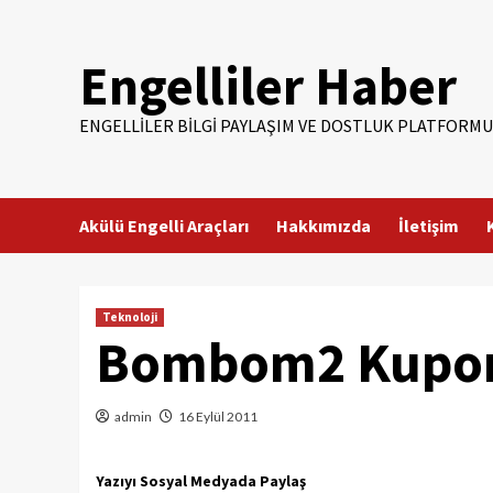
Skip
to
Engelliler Haber
content
ENGELLILER BILGI PAYLAŞIM VE DOSTLUK PLATFORMU
Akülü Engelli Araçları
Hakkımızda
İletişim
Teknoloji
Bombom2 Kupo
admin
16 Eylül 2011
Yazıyı Sosyal Medyada Paylaş