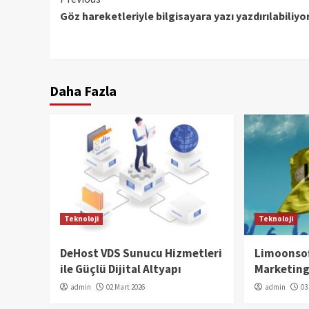
Continue
Göz hareketleriyle bilgisayara yazı yazdırılabiliyo
Reading
Daha Fazla
Teknoloji
Teknoloji
DeHost VDS Sunucu Hizmetleri
Limoonsof
ile Güçlü Dijital Altyapı
Marketing
admin
02 Mart 2026
admin
03