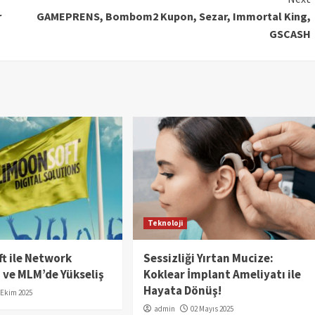
r
GAMEPRENS, Bombom2 Kupon, Sezar, Immortal King,
GSCASH
Teknoloji
t ile Network
Sessizliği Yırtan Mucize:
 ve MLM’de Yükseliş
Koklear İmplant Ameliyatı ile
Hayata Dönüş!
 Ekim 2025
admin
02 Mayıs 2025