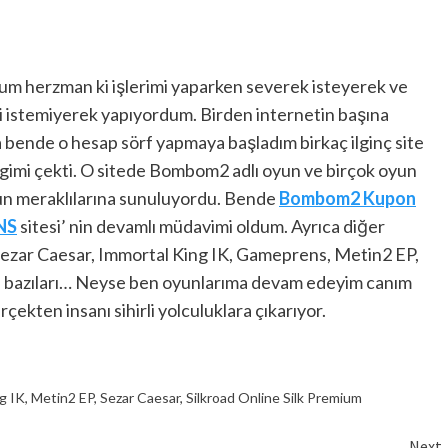
um herzman ki işlerimi yaparken severek isteyerek ve
ki istemiyerek yapıyordum. Birden internetin başına
a bende o hesap sörf yapmaya başladım birkaç ilginç site
ilgimi çekti. O sitede Bombom2 adlı oyun ve birçok oyun
oyun meraklılarına sunuluyordu. Bende
Bombom2 Kupon
NS
sitesi’ nin devamlı müdavimi oldum. Ayrıca diğer
Sezar Caesar, Immortal King IK, Gameprens, Metin2 EP,
an bazıları… Neyse ben oyunlarıma devam edeyim canım
çekten insanı sihirli yolculuklara çıkarıyor.
g IK
,
Metin2 EP
,
Sezar Caesar
,
Silkroad Online Silk Premium
Next