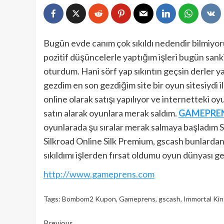
Bugün evde canım çok sıkıldı nedendir bilmiyor
pozitif düşüncelerle yaptığım işleri bugün san
oturdum. Hani sörf yap sıkıntın geçsin derler y
gezdim en son gezdiğim site bir oyun sitesiydi 
online olarak satışı yapılıyor ve internetteki 
satın alarak oyunlara merak saldım.
GAMEPRE
oyunlarada şu sıralar merak salmaya başladım 
Silkroad Online Silk Premium, gscash bunlard
sıkıldımı işlerden fırsat oldumu oyun dünyası ger
http://www.gameprens.com
Tags:
Bombom2 Kupon
,
Gameprens
,
gscash
,
Immortal Kin
Previous