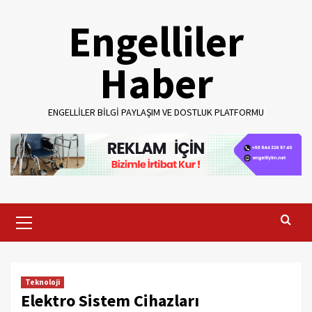
Skip
Engelliler
to
content
Haber
ENGELLILER BILGI PAYLAŞIM VE DOSTLUK PLATFORMU
Primary
Menu
Teknoloji
Elektro Sistem Cihazları