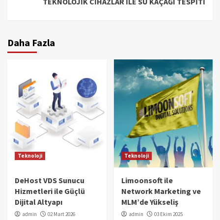
TEKNOLOJİK CİHAZLAR İLE SU KAÇAĞI TESPİTİ
Daha Fazla
Teknoloji
Teknoloji
DeHost VDS Sunucu
Limoonsoft ile
Hizmetleri ile Güçlü
Network Marketing ve
Dijital Altyapı
MLM’de Yükseliş
admin
02 Mart 2026
admin
03 Ekim 2025