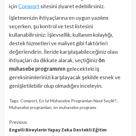
için
Comport
sitesini ziyaret edebilirsiniz.
İşletmenizin ihtiyaçlarına en uygun yazılımı
seçerken, şu kontrol ve test listesini
kullanabilirsiniz: İşlevsellik, kullanım kolaylığı,
destek hizmetleri ve maliyet gibi faktörleri
değerlendirin. İleride karşılaşabileceğiniz olası
ihtiyaçları da dikkate alarak, seçtiğiniz
ön
muhasebe programının
gelecekteki iş
gereksinimlerinizi karşılayacak şekilde esnek ve
genişletilebilir olup olmadığını inceleyin.
Tags:
Comport
,
En İyi Muhasebe Programları Nasıl Seçilir?
,
Muhasebe programları
,
ön muhasebe programı
Continue
Previous
Engelli Bireylerin Yapay Zeka Destekli Eğitim
Reading