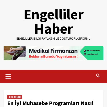
Skip
Engelliler
to
content
Haber
ENGELLILER BILGI PAYLAŞIM VE DOSTLUK PLATFORMU
Primary
Menu
Teknoloji
En İyi Muhasebe Programları Nasıl