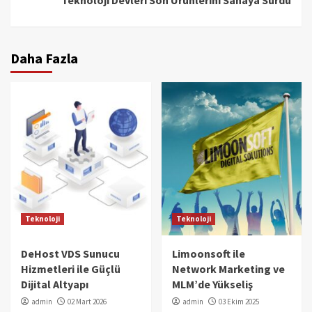
Daha Fazla
Teknoloji
Teknoloji
DeHost VDS Sunucu
Limoonsoft ile
Hizmetleri ile Güçlü
Network Marketing ve
Dijital Altyapı
MLM’de Yükseliş
admin
02 Mart 2026
admin
03 Ekim 2025