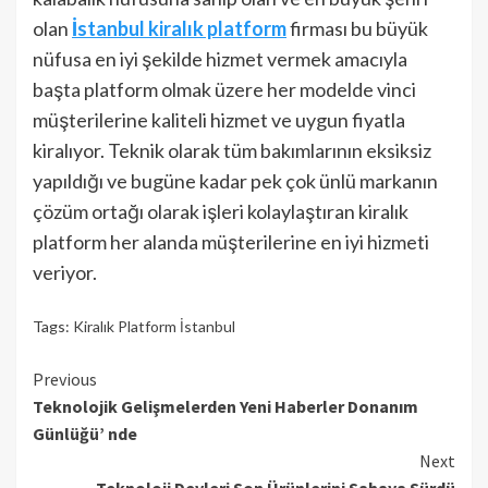
olan
İstanbul kiralık platform
firması bu büyük
nüfusa en iyi şekilde hizmet vermek amacıyla
başta platform olmak üzere her modelde vinci
müşterilerine kaliteli hizmet ve uygun fiyatla
kiralıyor. Teknik olarak tüm bakımlarının eksiksiz
yapıldığı ve bugüne kadar pek çok ünlü markanın
çözüm ortağı olarak işleri kolaylaştıran kiralık
platform her alanda müşterilerine en iyi hizmeti
veriyor.
Tags:
Kiralık Platform İstanbul
Continue
Previous
Teknolojik Gelişmelerden Yeni Haberler Donanım
Reading
Günlüğü’ nde
Next
Teknoloji Devleri Son Ürünlerini Sahaya Sürdü