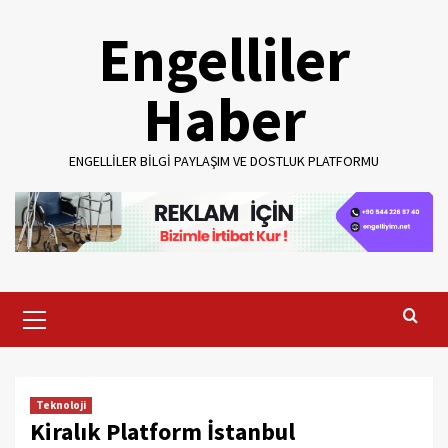
Skip
Engelliler
to
content
Haber
ENGELLILER BILGI PAYLAŞIM VE DOSTLUK PLATFORMU
Primary
Menu
Teknoloji
Kiralık Platform İstanbul