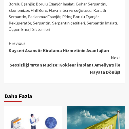
Borulu Eşanjör
,
Borulu Eşanjör İmalatı
,
Buhar Serpantini
,
Ekonomizer
,
Finli Boru
,
Hava ısıtıcı ve soğutucu
,
Kanatlı
Serpantin
,
Paslanmaz Eşanjör
,
Pirinç Borulu Eşanjör
,
Reküperatör
,
Serpantin
,
Serpantin çeşitleri
,
Serpantin İmalatı
,
Üçgen Enerji Sistemleri
Continue
Previous
Kayseri Asansör Kiralama Hizmetinin Avantajları
Reading
Next
Sessizliği Yırtan Mucize: Koklear İmplant Ameliyatı ile
Hayata Dönüş!
Daha Fazla