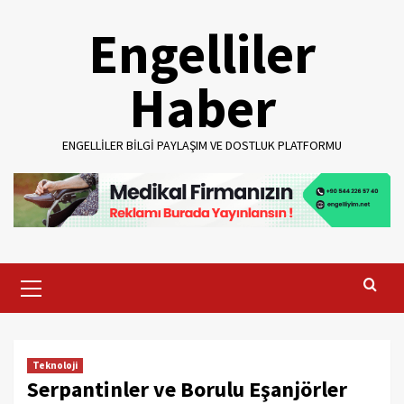
Skip
Engelliler
to
content
Haber
ENGELLILER BILGI PAYLAŞIM VE DOSTLUK PLATFORMU
Primary
Menu
Teknoloji
Serpantinler ve Borulu Eşanjörler