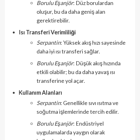
Borulu Eşanjör
: Düz borulardan
oluşur, bu da daha geniş alan
gerektirebilir.
Isı Transferi Verimliliği
Serpantin
: Yüksek akış hızı sayesinde
daha iyi ısı transferi sağlar.
Borulu Eşanjör
: Düşük akış hızında
etkili olabilir; bu da daha yavaş ısı
transferine yol açar.
Kullanım Alanları
Serpantin
: Genellikle sıvı ısıtma ve
soğutma işlemlerinde tercih edilir.
Borulu Eşanjör
: Endüstriyel
uygulamalarda yaygın olarak