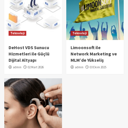
Teknoloji
Teknoloji
DeHost VDS Sunucu
Limoonsoft ile
Hizmetleri ile Güçlü
Network Marketing ve
Dijital Altyapı
MLM’de Yükseliş
admin
02 Mart 2026
admin
03 Ekim 2025