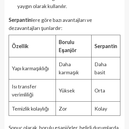
yaygın olarak kullanılır.
Serpantin
lere göre bazı avantajları ve
dezavantajları şunlardır:
Borulu
Özellik
Serpantin
Eşanjör
Daha
Daha
Yapı karmaşıklığı
karmaşık
basit
Isı transfer
Yüksek
Orta
verimliliği
Temizlik kolaylığı
Zor
Kolay
Sonuç olarak, borulu eşanjörler, belirli durumlarda