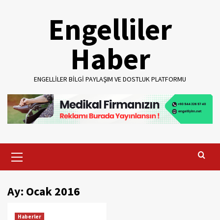
Skip
Engelliler
to
content
Haber
ENGELLILER BILGI PAYLAŞIM VE DOSTLUK PLATFORMU
Primary
Menu
Ay:
Ocak 2016
Haberler