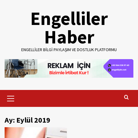
Skip
Engelliler
to
content
Haber
ENGELLILER BILGI PAYLAŞIM VE DOSTLUK PLATFORMU
Primary
Menu
Ay:
Eylül 2019