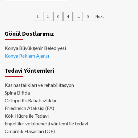
Yazı
1
2
3
4
…
9
Next
sayfalaması
Gönül Dostlarımız
Konya Büyükşehir Belediyesi
Konya Reklam Ajansı
Tedavi Yöntemleri
Kas hastalıkları ve rehabilitasyon
Spina Bifida
Ortopedik Rahatsızlıklar
Friedreich Ataksisi (FA)
Kök Hücre ile Tedavi
Engelliler ve bioenerji yöntemi ile tedavi
Omurilik Hasarları (OF)