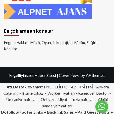
En çok aranan konular
Engelli Hakları, Müzik, Oyun, Teknoloji, İş, Eğitim, Sağlık
Konuları
Engelliyim.net Haber Sitesi
|
CoverNews
by AF themes.
Bizi Destekleyenler:
ENGELLİLER HABER SİTESİ -
Ankara
Catering
- işitme Cihazı - Wolker fiyatları - Kanedyen Baston -
Ümraniye nakliyat
-
Gebze nakliyat
-
Tuzla nakliyat
- Akülü
sandalye fiyatları
Dofollow Footer Links • Backlink Sales • Paid Guest Posts •