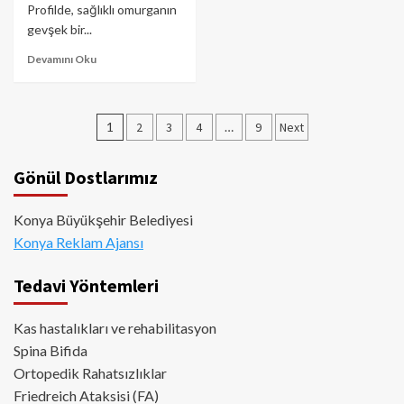
Profilde, sağlıklı omurganın
gevşek bir...
Devamını Oku
Yazı
1
2
3
4
…
9
Next
sayfalaması
Gönül Dostlarımız
Konya Büyükşehir Belediyesi
Konya Reklam Ajansı
Tedavi Yöntemleri
Kas hastalıkları ve rehabilitasyon
Spina Bifida
Ortopedik Rahatsızlıklar
Friedreich Ataksisi (FA)