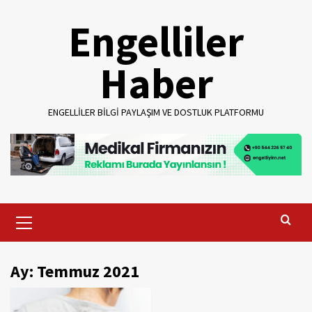
Skip
Engelliler
to
content
Haber
ENGELLILER BILGI PAYLAŞIM VE DOSTLUK PLATFORMU
Primary
Menu
Ay:
Temmuz 2021