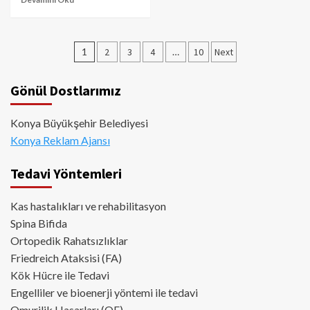
Yazı
1
2
3
4
…
10
Next
sayfalaması
Gönül Dostlarımız
Konya Büyükşehir Belediyesi
Konya Reklam Ajansı
Tedavi Yöntemleri
Kas hastalıkları ve rehabilitasyon
Spina Bifida
Ortopedik Rahatsızlıklar
Friedreich Ataksisi (FA)
Kök Hücre ile Tedavi
Engelliler ve bioenerji yöntemi ile tedavi
Omurilik Hasarları (OF)