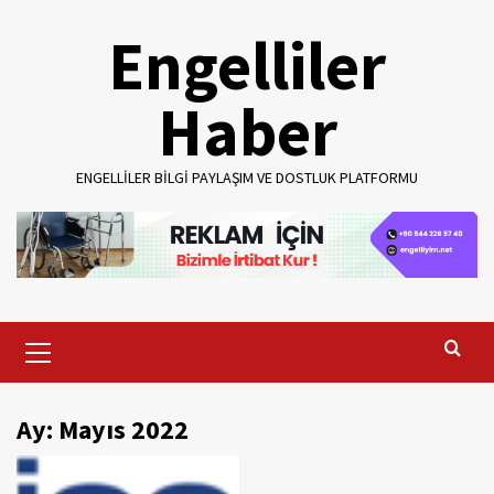
Skip
Engelliler
to
content
Haber
ENGELLILER BILGI PAYLAŞIM VE DOSTLUK PLATFORMU
Primary
Menu
Ay:
Mayıs 2022