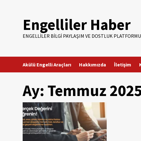
Skip
to
Engelliler Haber
content
ENGELLILER BILGI PAYLAŞIM VE DOSTLUK PLATFORMU
Akülü Engelli Araçları
Hakkımızda
İletişim
Ay:
Temmuz 202