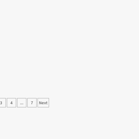
3
4
…
7
Next
laması