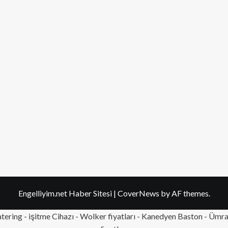
Engelliyim.net Haber Sitesi
|
CoverNews
by AF themes.
tering
- işitme Cihazı - Wolker fiyatları - Kanedyen Baston -
Ümran