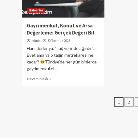
Haberler
Gayrimenkul, Konut ve Arsa
Değerleme: Gerçek Değeri Bil
admin
30 Temmuz 2025
Hani derler ya, "Taş yerinde ağırdır"…
Evet ama ya o taşın metrekaresi ne
kadar?
Türkiye’de her gün binlerce
gayrimenkul el...
Devamını Oku
Yazı
1
2
sayfa