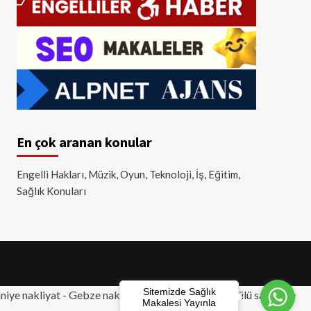
En çok aranan konular
Engelli Hakları, Müzik, Oyun, Teknoloji, İş, Eğitim,
Sağlık Konuları
Sitemizde Sağlık
iye nakliyat
-
Gebze nakliyat
-
Tuzla nakliyat
- Akülü sandalye
Makalesi Yayınla