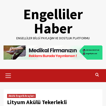
Skip
Engelliler
to
content
Haber
ENGELLILER BILGI PAYLAŞIM VE DOSTLUK PLATFORMU
Primary
Menu
Akülü Engelli Araçları
Lityum Akülü Tekerlekli