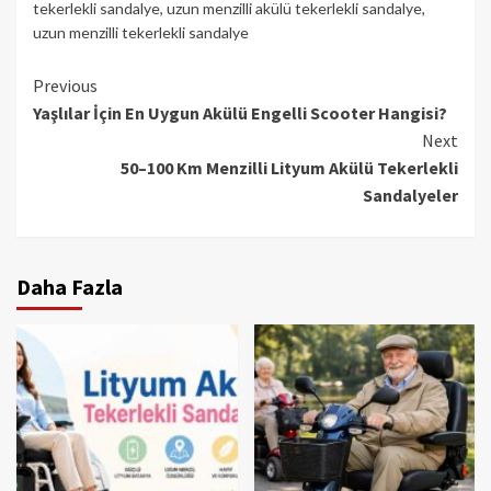
tekerlekli sandalye
,
uzun menzilli akülü tekerlekli sandalye
,
uzun menzilli tekerlekli sandalye
Continue
Previous
Yaşlılar İçin En Uygun Akülü Engelli Scooter Hangisi?
Reading
Next
50–100 Km Menzilli Lityum Akülü Tekerlekli
Sandalyeler
Daha Fazla